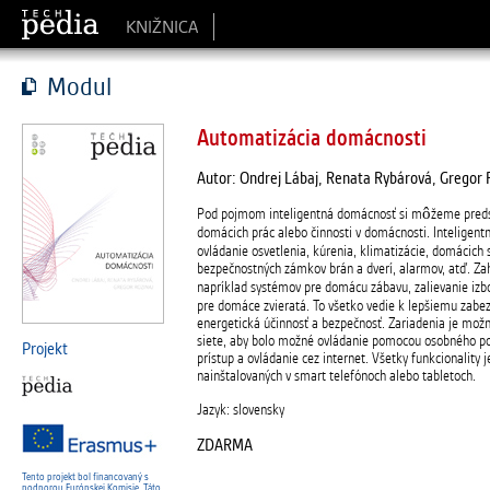
KNIŽNICA
Modul
Automatizácia domácnosti
Autor: Ondrej Lábaj, Renata Rybárová, Gregor 
Pod pojmom inteligentná domácnosť si môžeme preds
domácich prác alebo činnosti v domácnosti. Inteligen
ovládanie osvetlenia, kúrenia, klimatizácie, domácich sp
bezpečnostných zámkov brán a dverí, alarmov, atď. Zah
napríklad systémov pre domácu zábavu, zalievanie izbo
pre domáce zvieratá. To všetko vedie k lepšiemu zabez
energetická účinnosť a bezpečnosť. Zariadenia je mož
siete, aby bolo možné ovládanie pomocou osobného po
Projekt
prístup a ovládanie cez internet. Všetky funkcionality
nainštalovaných v smart telefónoch alebo tabletoch.
Jazyk: slovensky
ZDARMA
Tento projekt bol financovaný s
podporou Európskej Komisie. Táto