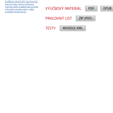
publikácia (dokument) reprezentuje
výlučne názor autora a Komisia
nezodpovedá za akékoľvek použitie
VÝUČBOVÝ MATERIÁL
PDF
EPUB
informácií obsiahnutých v tejto
publikácii (dokumente).
PRACOVNÝ LIST
ZIP (PDF)
TESTY
MOODLE XML